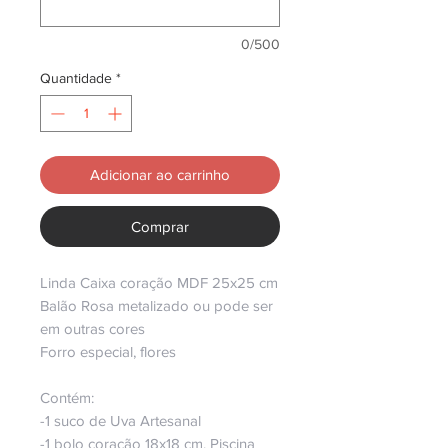
0/500
Quantidade
*
Adicionar ao carrinho
Comprar
Linda Caixa coração MDF 25x25 cm
Balão Rosa metalizado ou pode ser
em outras cores
Forro especial, flores
Contém:
-1 suco de Uva Artesanal
-1 bolo coração 18x18 cm. Piscina