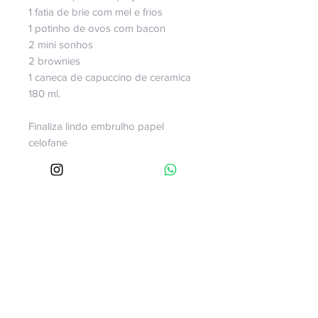
1 fatia de brie com mel e frios
1 potinho de ovos com bacon
2 mini sonhos
2 brownies
1 caneca de capuccino de ceramica
180 ml.
Finaliza lindo embrulho papel
celofane
Montamos esta cesta nas cores que
desejar, com toque de
personalização, porque é uma cesta
afetiva!