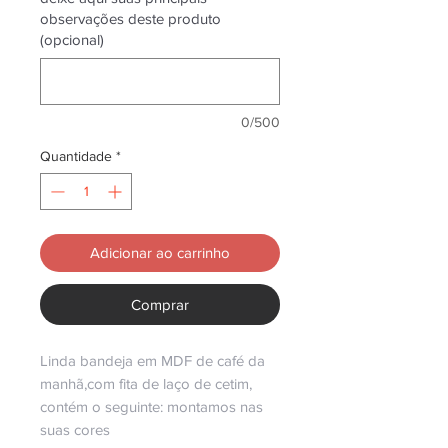
observações deste produto
(opcional)
0/500
Quantidade
*
Adicionar ao carrinho
Comprar
Linda bandeja em MDF de café da
manhã,com fita de laço de cetim,
contém o seguinte: montamos nas
suas cores