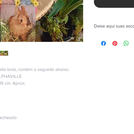
Deixe aqui suas esc
lia toda, contém o seguinte abaixo:
LPHAVILLE
5 cm. Aprox.
 Recheado
a