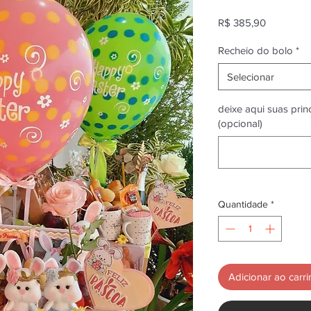
Preço
R$ 385,90
Recheio do bolo
*
Selecionar
deixe aqui suas pri
(opcional)
Quantidade
*
Adicionar ao carr