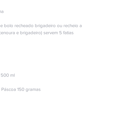
ha
de bolo recheado brigadeiro ou recheio a
cenoura e brigadeiro) servem 5 fatias
a 500 ml
de Páscoa 150 gramas