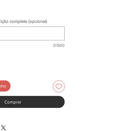
rição completa (opcional)
0/500
inho
Comprar