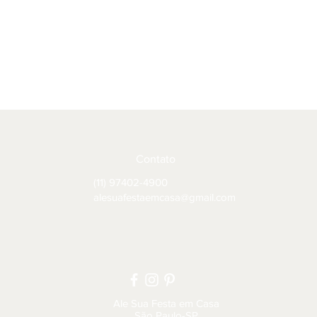
Contato
(11) 97402-4900
alesuafestaemcasa@gmail.com
Ale Sua Festa em Casa
São Paulo-SP