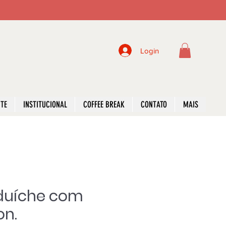
Login
NTE
INSTITUCIONAL
COFFEE BREAK
CONTATO
MAIS
duíche com
on.