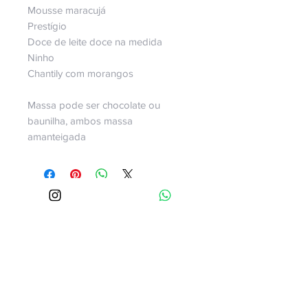
Mousse maracujá
Prestígio
Doce de leite doce na medida
Ninho
Chantily com morangos
Massa pode ser chocolate ou
baunilha, ambos massa
amanteigada
Av.Paulista 509 sala 1513
Bela Vista
São Paulo - SP
Cep
01311-910