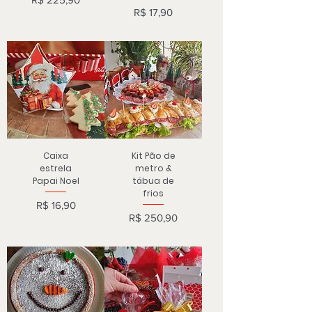
Preço
R$ 17,90
Caixa
Kit Pão de
estrela
metro &
Papai Noel
tábua de
frios
Preço
R$ 16,90
Preço
R$ 250,90