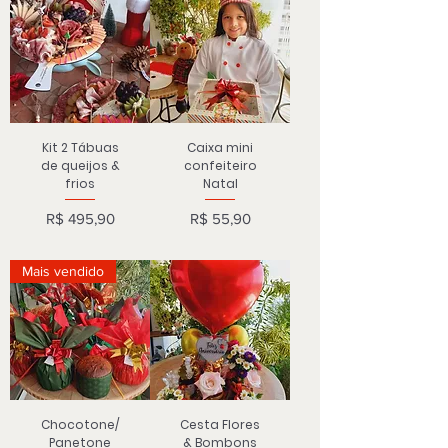
Kit 2 Tábuas
Caixa mini
de queijos &
confeiteiro
frios
Natal
Preço
Preço
R$ 495,90
R$ 55,90
Mais vendido
Chocotone/
Cesta Flores
Panetone
& Bombons