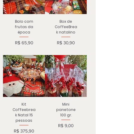
Bolo com
Box de
frutas da
CoffeeBrea
época
k natalino
Preço
Preço
R$ 65,90
R$ 30,90
Kit
Mini
Coffeebrea
panetone
k Natal 15
100 gr.
pessoas
Preço
R$ 9,00
Preço
R$ 375,90