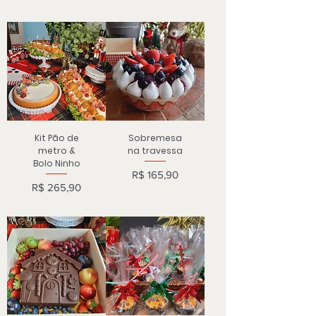
Kit Pão de
Sobremesa
metro &
na travessa
Bolo Ninho
Preço
R$ 165,90
Preço
R$ 265,90