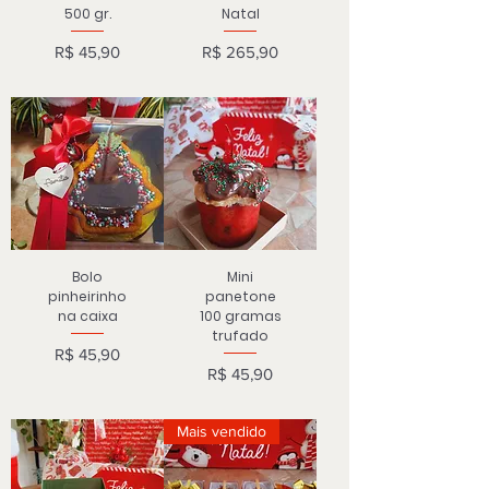
500 gr.
Natal
Preço
Preço
R$ 45,90
R$ 265,90
Bolo
Mini
pinheirinho
panetone
na caixa
100 gramas
trufado
Preço
R$ 45,90
Preço
R$ 45,90
Mais vendido