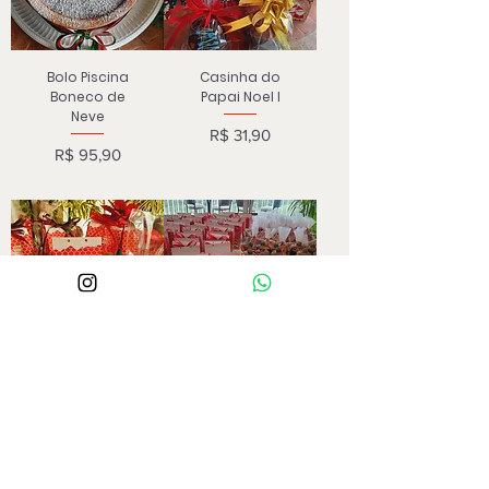
Bolo Piscina
Casinha do
Boneco de
Papai Noel I
Neve
Preço
R$ 31,90
Preço
R$ 95,90
Casinha do
Casinha do
Papai Noel II
Papai Noel III
Preço
Preço
R$ 31,90
R$ 33,90