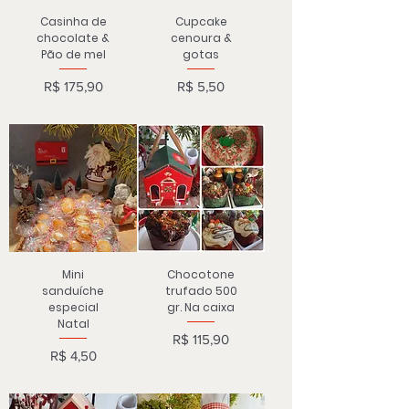
Casinha de
Cupcake
chocolate &
cenoura &
Pão de mel
gotas
Preço
Preço
R$ 175,90
R$ 5,50
Mini
Chocotone
sanduíche
trufado 500
especial
gr. Na caixa
Natal
Preço
R$ 115,90
Preço
R$ 4,50