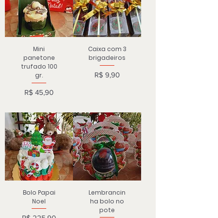
Mini
Caixa com 3
panetone
brigadeiros
trufado 100
Preço
R$ 9,90
gr.
Preço
R$ 45,90
Bolo Papai
Lembrancin
Noel
ha bolo no
pote
Preço
R$ 225,90