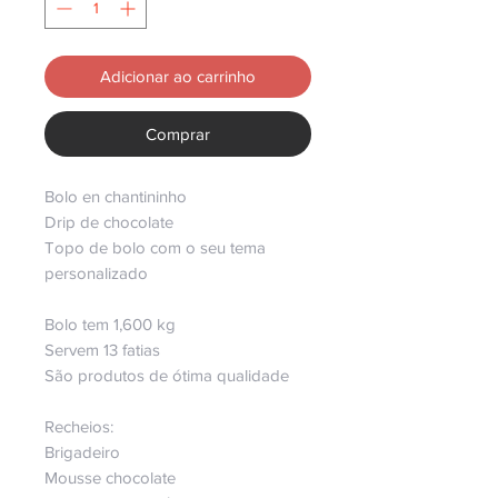
Adicionar ao carrinho
Comprar
Bolo en chantininho
Drip de chocolate
Topo de bolo com o seu tema
personalizado
Bolo tem 1,600 kg
Servem 13 fatias
São produtos de ótima qualidade
Recheios:
Brigadeiro
Mousse chocolate