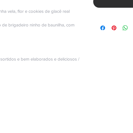
a vela, flor e cookies de glacê real
o de brigadeiro ninho de baunilha, com
ortidos e bem elaborados e deliciosos /