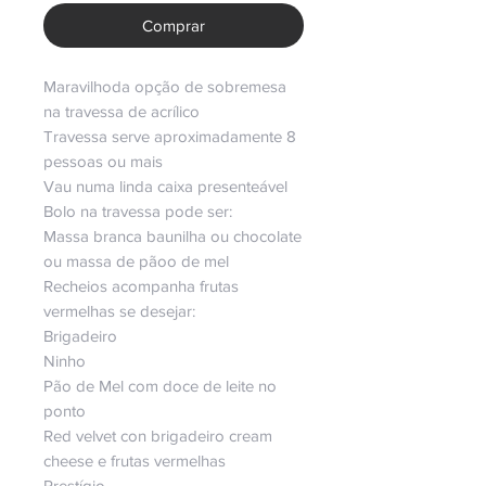
Comprar
Maravilhoda opção de sobremesa
na travessa de acrílico
Travessa serve aproximadamente 8
pessoas ou mais
Vau numa linda caixa presenteável
Bolo na travessa pode ser:
Massa branca baunilha ou chocolate
ou massa de pãoo de mel
Recheios acompanha frutas
vermelhas se desejar:
Brigadeiro
Ninho
Pão de Mel com doce de leite no
ponto
Red velvet con brigadeiro cream
cheese e frutas vermelhas
Prestígio