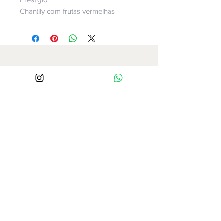
Chantily com frutas vermelhas
Av.Paulista 509 sala 1513
Bela Vista
São Paulo - SP
Cep
01311-910
Ale Sua Festa em Casa
São Paulo-SP
CNPJ
21.163.608
/0001-07