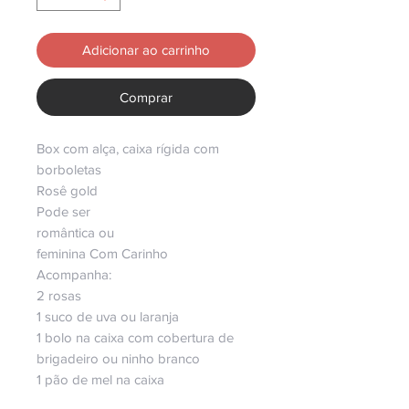
Adicionar ao carrinho
Comprar
Box com alça, caixa rígida com
borboletas
Rosê gold
Pode ser
romântica ou
feminina Com Carinho
Acompanha:
2 rosas
1 suco de uva ou laranja
1 bolo na caixa com cobertura de
brigadeiro ou ninho branco
1 pão de mel na caixa