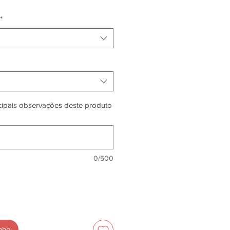
*
ncipais observações deste produto
0/500
inho