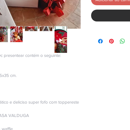
 vc presentear contém o seguinte:
35x35 cm.
ico e deliciso super fofo com toppereste
CASA VALDUGA
 waffle