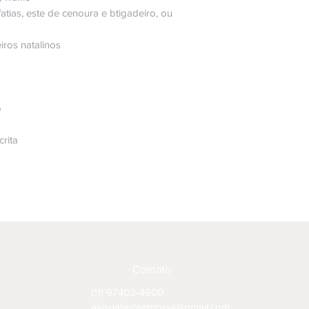
atias, este de cenoura e btigadeiro, ou
iros natalinos
o
crita
Contato
(11) 97402-4900
alesuafestaemcasa@gmail.com