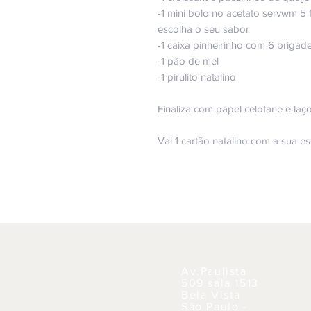
-1 mini bolo no acetato servwm 5 f
escolha o seu sabor
-1 caixa pinheirinho com 6 brigade
-1 pão de mel
-1 pirulito natalino
Finaliza com papel celofane e laç
Vai 1 cartão natalino com a sua es
Av.Paulista
509 sala 1513
Bela Vista
São Paulo -