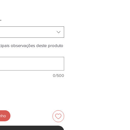
*
ncipais observações deste produto
0/500
inho