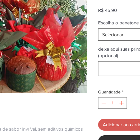
Preço
R$ 45,90
Escolha o panetone
Selecionar
deixe aqui suas pri
(opcional)
Quantidade
*
Adicionar ao carr
 de sabor invrível, sem aditivos químicos