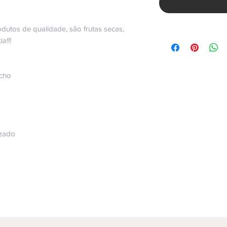
dutos de qualidade, são frutas secas,
a!!!
cho
izado