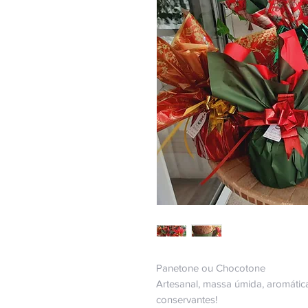
Panetone ou Chocotone
Artesanal, massa úmida, aromática
conservantes!