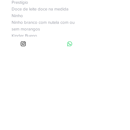
Prestígio
Doce de leite doce na medida
Ninho
Ninho branco com nutela com ou
sem morangos
Kinder Bueno
Massa pode ser chocolate ou
baunilha, ambos massa
amanteigada
Av.Paulista 509 sala 1513
Bela Vista
São Paulo - SP
Cep
01311-910