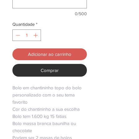
0/500
Quantidade
*
Adicionar ao carrinho
Comprar
Bolo em chantininho topo do bolo
personalizado com o seu tema
favorito
Cor do chantininho a sua escolha
Bolo tem 1.600 kg 15 fatias
Bolo massa branca baunilha ou
chocolate
Podem ser 2 masas de bolos