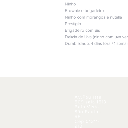
Ninho
Brownie e brigadeiro
Ninho com morangos e nutella
Prestígio
Brigadeiro com Bis
Delícia de Uva (ninho com uva ve
Durabilidade: 4 dias fora / 1 sema
Av.Paulista
509 sala 1513
Bela Vista
São Paulo -
SP
Cep 01311-
910