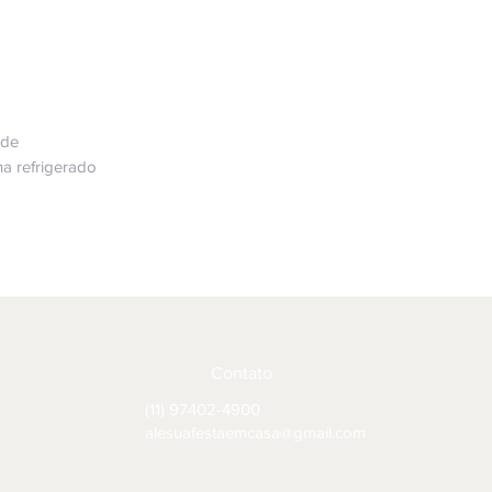
rde
na refrigerado
Contato
(11) 97402-4900
alesuafestaemcasa@gmail.com