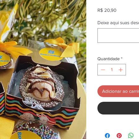
Preço
R$ 20,90
Deixe aqui suas desc
Quantidade
*
Adicionar ao carr