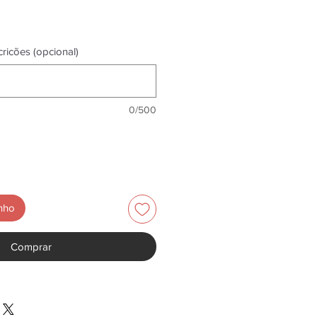
ricões (opcional)
0/500
inho
Comprar