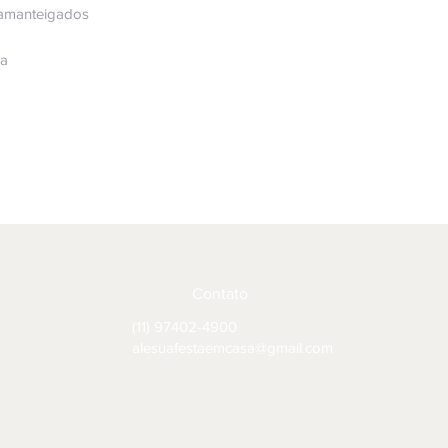
 amanteigados
ha
Contato
(11) 97402-4900
alesuafestaemcasa@gmail.com