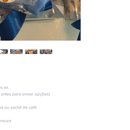
s ex.
te antes para enviar opções)
há ou sachê de café
enoura