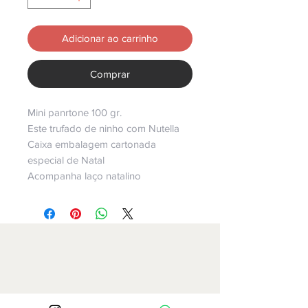
Adicionar ao carrinho
Comprar
Mini panrtone 100 gr.
Este trufado de ninho com Nutella
Caixa embalagem cartonada
especial de Natal
Acompanha laço natalino
Av.Paulista 509 sala 1513