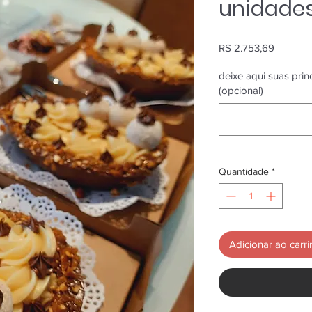
unidade
Preço
R$ 2.753,69
deixe aqui suas pri
(opcional)
Quantidade
*
Adicionar ao carr