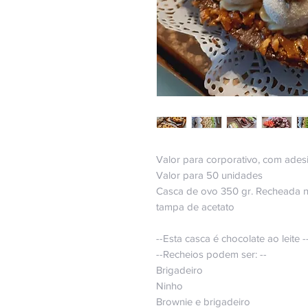
Valor para corporativo, com ades
Valor para 50 unidades
Casca de ovo 350 gr. Recheada 
tampa de acetato
--Esta casca é chocolate ao leite -
--Recheios podem ser: --
Brigadeiro
Ninho
Brownie e brigadeiro