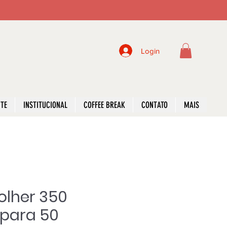
Login
NTE
INSTITUCIONAL
COFFEE BREAK
CONTATO
MAIS
olher 350
 para 50