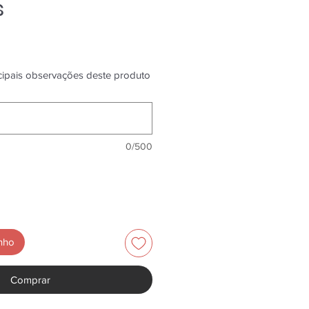
s
ncipais observações deste produto
0/500
inho
Comprar