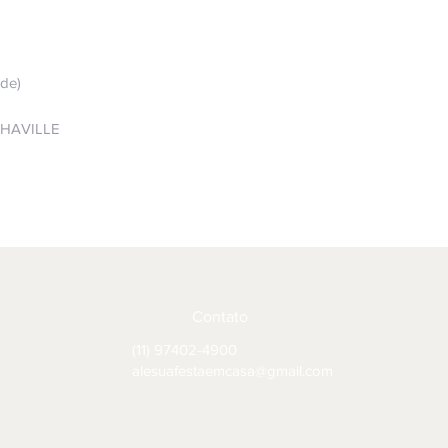
rde)
PHAVILLE
Contato
(11) 97402-4900
alesuafestaemcasa@gmail.com