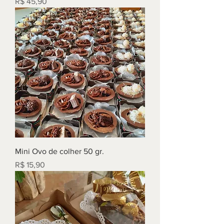
Preço
R$ 45,90
Mini Ovo de colher 50 gr.
Preço
R$ 15,90