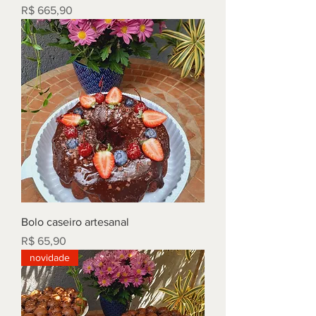
Preço
R$ 665,90
Bolo caseiro artesanal
Preço
R$ 65,90
novidade